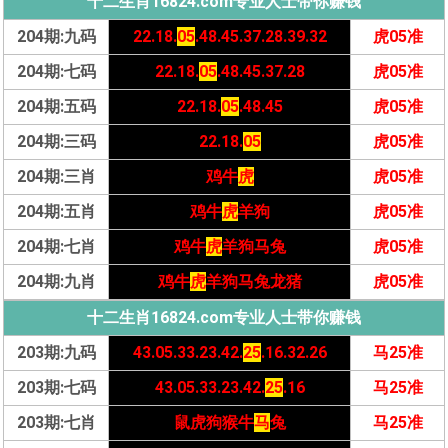
十二生肖16824.com专业人士带你赚钱
204期:九码
22.18.
05
.48.45.37.28.39.32
虎05准
204期:七码
22.18.
05
.48.45.37.28
虎05准
204期:五码
22.18.
05
.48.45
虎05准
204期:三码
22.18.
05
虎05准
204期:三肖
鸡牛
虎
虎05准
204期:五肖
鸡牛
虎
羊狗
虎05准
204期:七肖
鸡牛
虎
羊狗马兔
虎05准
204期:九肖
鸡牛
虎
羊狗马兔龙猪
虎05准
十二生肖16824.com专业人士带你赚钱
203期:九码
43.05.33.23.42.
25
.16.32.26
马25准
203期:七码
43.05.33.23.42.
25
.16
马25准
203期:七肖
鼠虎狗猴牛
马
兔
马25准