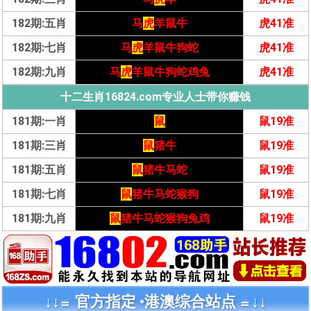
182期:五肖
马
虎
羊鼠牛
虎41准
182期:七肖
马
虎
羊鼠牛狗蛇
虎41准
182期:九肖
马
虎
羊鼠牛狗蛇鸡兔
虎41准
十二生肖16824.com专业人士带你赚钱
181期:一肖
鼠
鼠19准
181期:三肖
鼠
猪牛
鼠19准
181期:五肖
鼠
猪牛马蛇
鼠19准
181期:七肖
鼠
猪牛马蛇猴狗
鼠19准
181期:九肖
鼠
猪牛马蛇猴狗兔鸡
鼠19准
↓↓≌ 官方指定 •
港澳综合站点 ≌↓↓