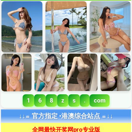
1
6
8
z
s
.
com
↓↓≌ 官方指定 •
港澳综合站点 ≌↓↓
全网最快开奖网pro专业版