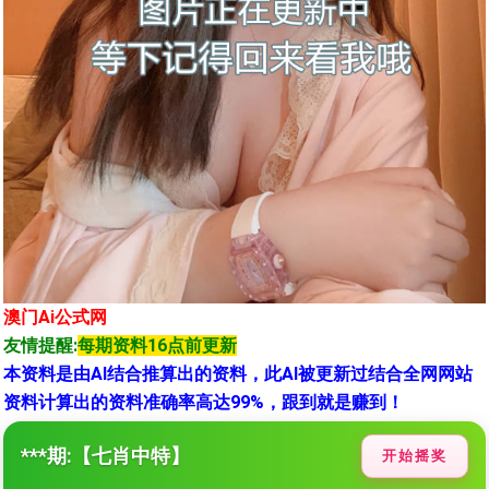
澳门Ai公式网
友情提醒:
每期资料16点前更新
本资料是由AI结合推算出的资料，此AI被更新过结合全网网站
资料计算出的资料准确率高达99%，跟到就是赚到！
***
期:【七肖中特】
开始摇奖