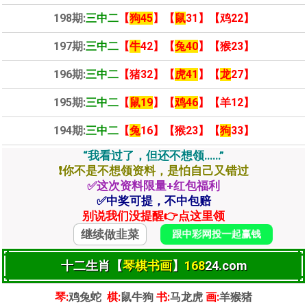
198期:
三中二
【
狗45
】【
鼠
31】【鸡22】
197期:
三中二
【
牛
42】【
兔40
】【猴23】
196期:
三中二
【猪32】【
虎41
】【
龙
27】
195期:
三中二
【
鼠19
】【
鸡46
】【羊12】
194期:
三中二
【
兔
16】【猴23】【
狗
33】
“我看过了，但还不想领……”
❗你不是不想领资料，是怕自己又错过
✅这次资料限量+红包福利
✅中奖可提，不中包赔
别说我们没提醒👉点这里领
继续做韭菜
跟中彩网投一起赢钱
十二生肖【
琴棋书画
】
168
24.com
琴:
鸡兔蛇
棋:
鼠牛狗
书:
马龙虎
画:
羊猴猪