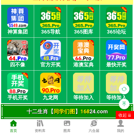
神算集团
365导航
365图库
365论坛
四不像
官方开奖
港澳宝典
最快开奖
手机开奖
九龙网
等待加入
等待加入
十二生肖【
同学们图
】
168
24.com
收起 ⇊
218期
217期
216期
215期
214期
首页
资料库
图库
六合届
我的