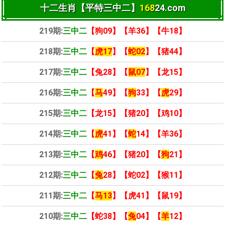
十二生肖【平特三中二】
168
24.com
219期:
三中二
【狗09】【羊36】【牛18】
218期:
三中二
【
虎17
】【
蛇02
】【猪44】
217期:
三中二
【兔28】【
鼠07
】【龙15】
216期:
三中二
【
马
49】【
狗
33】【
虎
29】
215期:
三中二
【龙15】【猪20】【鸡10】
214期:
三中二
【
虎
41】【
蛇
14】【羊36】
213期:
三中二
【
鸡
46】【猪20】【
狗
21】
212期:
三中二
【
兔
28】【蛇02】【猴11】
211期:
三中二
【
马13
】【虎41】【鼠19】
210期:
三中二
【蛇38】【
兔
04】【
羊
12】