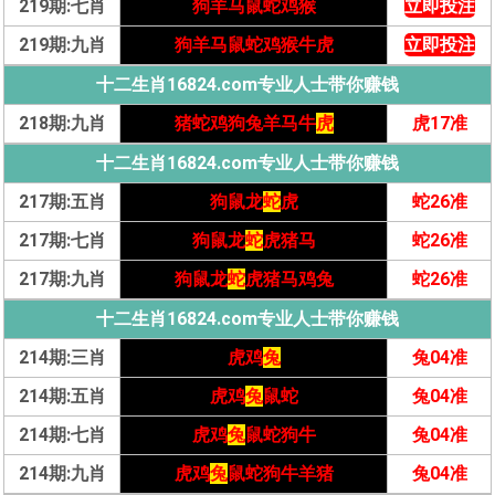
219期:七肖
狗羊马鼠蛇鸡猴
立即投注
219期:九肖
狗羊马鼠蛇鸡猴牛虎
立即投注
十二生肖16824.com专业人士带你赚钱
218期:九肖
猪蛇鸡狗兔羊马牛
虎
虎17准
十二生肖16824.com专业人士带你赚钱
217期:五肖
狗鼠龙
蛇
虎
蛇26准
217期:七肖
狗鼠龙
蛇
虎猪马
蛇26准
217期:九肖
狗鼠龙
蛇
虎猪马鸡兔
蛇26准
十二生肖16824.com专业人士带你赚钱
214期:三肖
虎鸡
兔
兔04准
214期:五肖
虎鸡
兔
鼠蛇
兔04准
214期:七肖
虎鸡
兔
鼠蛇狗牛
兔04准
214期:九肖
虎鸡
兔
鼠蛇狗牛羊猪
兔04准